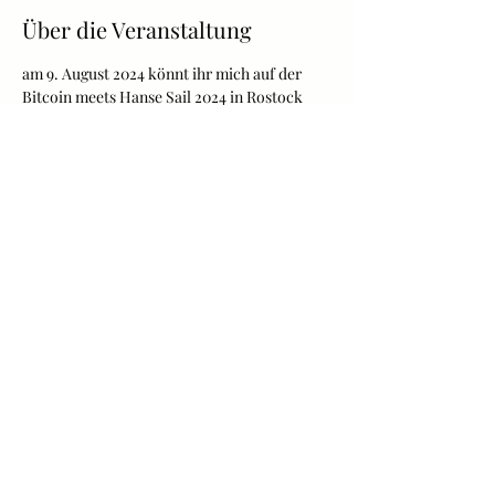
Über die Veranstaltung
am 9. August 2024 könnt ihr mich auf der 
Bitcoin meets Hanse Sail 2024 in Rostock 
treffen und euch mit den hochwertigen 
Socken zum Eventpreis von 10€ das Paar 
oder 3 Paar für 21€  eindecken.
Mehr Infos auf:
https://www.bitcoin-treff.com/bitcoin-
rostock/hansesail-rostock.html
Diese Veranstaltung teilen