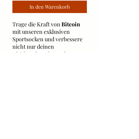
In den Warenkorb
Trage die Kraft von
Bitcoin
mit unseren exklusiven
Sportsocken und verbessere
nicht nur deinen
Kleiderschrank, sondern
auch deinen Erfolg beim
‚Orange Pilling‘! Mit dem
Bitcoin-Logo an den Seiten
und der Halvingformel auf
der Sohle gehören diese
Socken zu jedem Bitcoin-
Enthusiasten!
Material